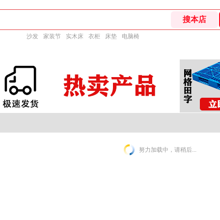
沙发
家装节
实木床
衣柜
床垫
电脑椅
努力加载中，请稍后...